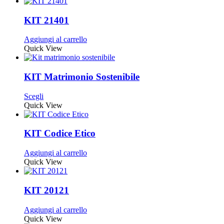
KIT 21401
Aggiungi al carrello
Quick View
KIT Matrimonio Sostenibile
Questo
Scegli
prodotto
Quick View
ha
più
varianti.
KIT Codice Etico
Le
opzioni
Aggiungi al carrello
possono
Quick View
essere
scelte
nella
KIT 20121
pagina
del
Aggiungi al carrello
prodotto
Quick View